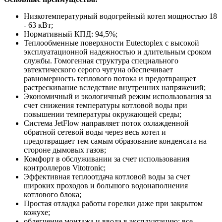
Низкотемпературный водогрейный котел мощностью 18
- 63 кВт;
Нормативный КПД: 94,5%;
Теплообменные поверхности Eutectoplex с высокой
эксплуатационной надежностью и длительным сроком
службы. Гомогенная структура специального
эвтектического серого чугуна обеспечивает
равномерность теплового потока и предотвращает
растрескивание вследствие внутренних напряжений;
Экономичный и экологичный режим использования за
счет снижения температуры котловой воды при
повышении температуры окружающей среды;
Система JetFlow направляет поток охлажденной
обратной сетевой воды через весь котел и
предотвращает тем самым образование конденсата на
стороне дымовых газов;
Комфорт в обслуживании за счет использования
контроллеров Vitotronic;
Эффективная теплоотдача котловой воды за счет
широких проходов и большого водонаполнения
котлового блока;
Простая отладка работы горелки даже при закрытом
кожухе;
облегчение монтажа и ввода в эксплуатацию: все