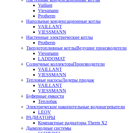
Vaillant
Viessmann
Protherm
Напольные конденсационные котлы
VAILLANT
VIESSMANN
Настенные электрические котлы
Protherm
Твердотопливные котлы
Ведущие производители
Viessmann
LADDOMAT
Солнечные коллектора
Производители
VAILLANT
VIESSMANN
Тепловые насосы
Лидеры продаж
VAILLANT
VIESSMANN
Буферные емкости
Теплобак
Электрические накопительные водонагреватели
LEOV
РАДИАТОРЫ
Компактные радиаторы Therm X2
Дымоходные системы